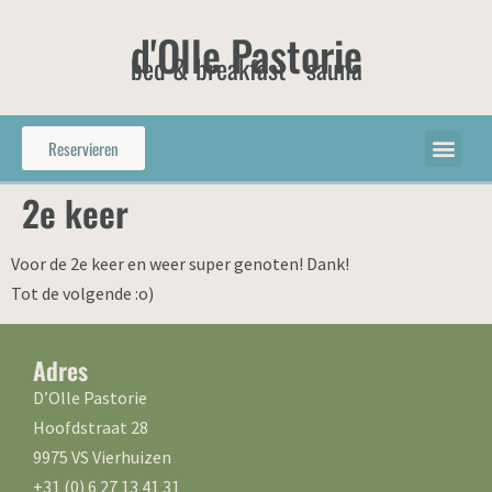
d'Olle Pastorie
bed & breakfast - sauna
Reservieren
2e keer
Voor de 2e keer en weer super genoten! Dank!
Tot de volgende :o)
Adres
D’Olle Pastorie
Hoofdstraat 28
9975 VS Vierhuizen
+31 (0) 6 27 13 41 31