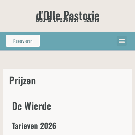
d'Olle Pastorie
bed & breakfast - sauna
Reservieren
Prijzen
De Wierde
Tarieven 2026