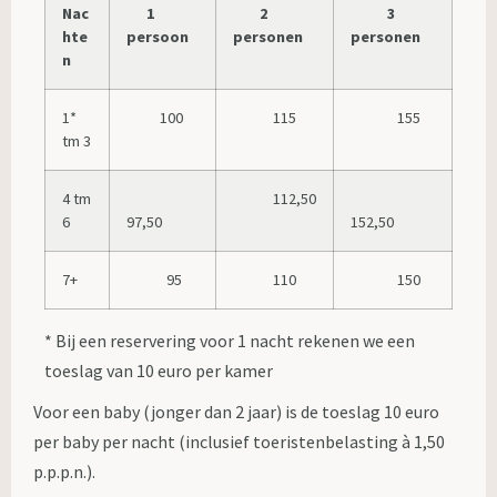
Nac
1
2
3
hte
persoon
personen
personen
n
1*
100
115
155
tm 3
4 tm
112,50
6
97,50
152,50
7+
95
110
150
* Bij een reservering voor 1 nacht rekenen we een
toeslag van 10 euro per kamer
Voor een baby (jonger dan 2 jaar) is de toeslag 10 euro
per baby per nacht (inclusief toeristenbelasting à 1,50
p.p.p.n.).