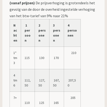
(vanaf prijzen)
De prijsverhoging is grotendeels het
gevolg van de door de overheid ingestelde verhoging
van het btw-tarief van 9% naar 21%
N
1
2
3
4
ac
per
pers
pers
perso
ht
soo
one
one
nen
en
n
n
n
1*
210
tm
115
130
170
3
4
tm
112,
127,
167,
207,5
6
50
50
50
0
7+
205
110
125
165