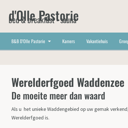
d'Olle Pastorie
bed & breakfast - sauna
B&B D’Olle Pastorie
Kamers
Vakantiehuis
Groe
Werelderfgoed Waddenzee
De moeite meer dan waard
Als u het unieke Waddengebied op uw gemak verkend, 
Werelderfgoed is.