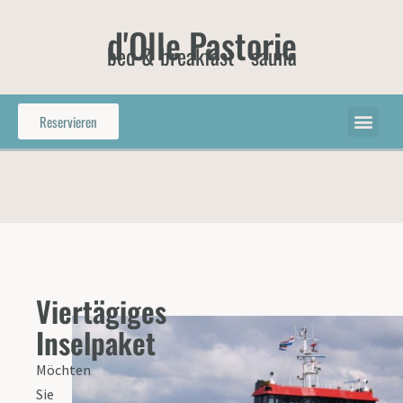
d'Olle Pastorie
bed & breakfast - sauna
Reservieren
Viertägiges
Inselpaket
Möchten
Sie