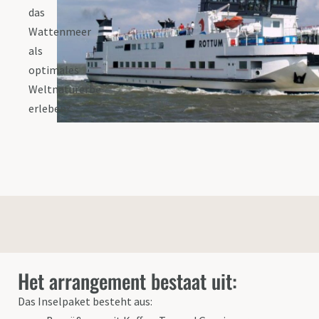
das
Wattenmeer
als
optimales
Weltnaturerbe
erleben?
Het arrangement bestaat uit:
Das Inselpaket besteht aus: