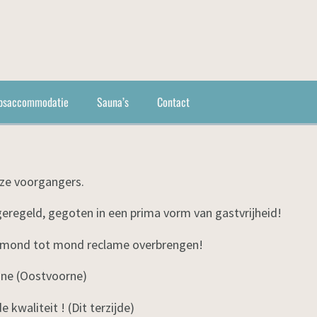
psaccommodatie
Sauna’s
Contact
nze voorgangers.
regeld, gegoten in een prima vorm van gastvrijheid!
de mond tot mond reclame overbrengen!
nne (Oostvoorne)
waliteit ! (Dit terzijde)