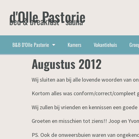
d'Olle Pastorie
bed & breakfast - sauna
B&B D’Olle Pastorie
Kamers
Vakantiehuis
Groe
Augustus 2012
Wij sluiten aan bij alle lovende woorden van o
Kortom alles was conform/correct/compleet ge
Wij zullen bij vrienden en kennissen een goe
Groeten en misschien tot ziens!! Joop en Yvo
PS. Ook de onweersbuien waren van ongekende k