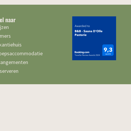
el naar
ijzen
mers
kantiehuis
oepsaccommodatie
rangementen
serveren