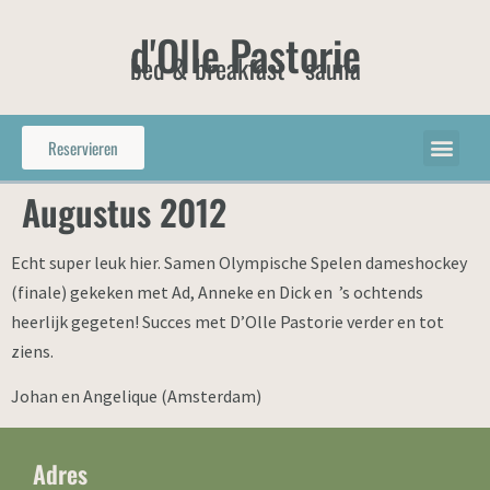
d'Olle Pastorie
bed & breakfast - sauna
Reservieren
Augustus 2012
Echt super leuk hier. Samen Olympische Spelen dameshockey
(finale) gekeken met Ad, Anneke en Dick en ’s ochtends
heerlijk gegeten! Succes met D’Olle Pastorie verder en tot
ziens.
Johan en Angelique (Amsterdam)
Adres