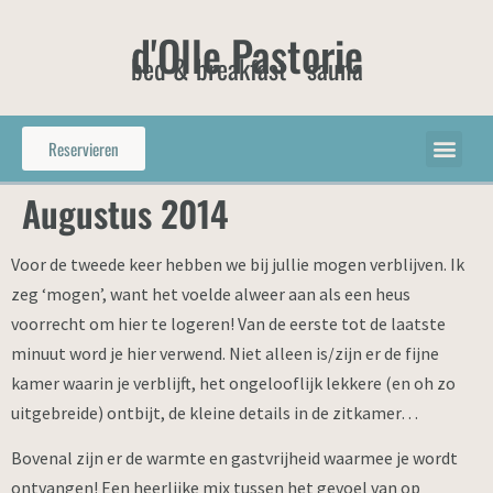
d'Olle Pastorie
bed & breakfast - sauna
Reservieren
Augustus 2014
Voor de tweede keer hebben we bij jullie mogen verblijven. Ik
zeg ‘mogen’, want het voelde alweer aan als een heus
voorrecht om hier te logeren! Van de eerste tot de laatste
minuut word je hier verwend. Niet alleen is/zijn er de fijne
kamer waarin je verblijft, het ongelooflijk lekkere (en oh zo
uitgebreide) ontbijt, de kleine details in de zitkamer…
Bovenal zijn er de warmte en gastvrijheid waarmee je wordt
ontvangen! Een heerlijke mix tussen het gevoel van op