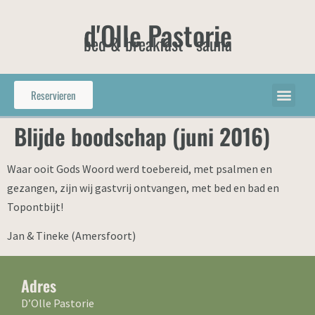
d'Olle Pastorie
bed & breakfast - sauna
Reservieren
Blijde boodschap (juni 2016)
Waar ooit Gods Woord werd toebereid, met psalmen en
gezangen, zijn wij gastvrij ontvangen, met bed en bad en
Topontbijt!
Jan & Tineke (Amersfoort)
Adres
D’Olle Pastorie