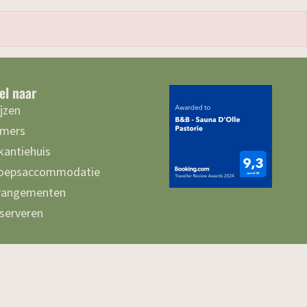
el naar
ijzen
mers
kantiehuis
oepsaccommodatie
rangementen
serveren