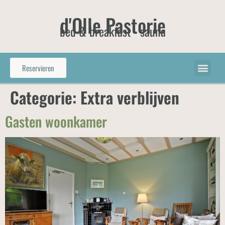
d'Olle Pastorie
bed & breakfast - sauna
Reservieren
Categorie:
Extra verblijven
Gasten woonkamer