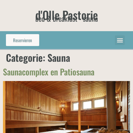
d'Olle Pastorie
bed & breakfast - sauna
Reservieren
Categorie:
Sauna
Saunacomplex en Patiosauna