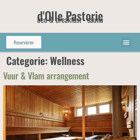
d'Olle Pastorie
bed & breakfast - sauna
Reservieren
Categorie:
Wellness
Vuur & Vlam arrangement