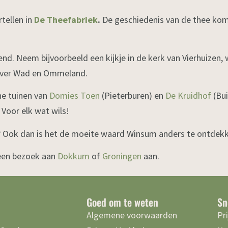
rtellen in
De Theefabriek
.
De geschiedenis van de thee komt 
end. Neem bijvoorbeeld een kijkje in de kerk van Vierhuizen, 
 over Wad en Ommeland.
he tuinen van
Domies Toen
(Pieterburen) en
De Kruidhof
(Bui
Voor elk wat wils!
t? Ook dan is het de moeite waard Winsum anders te ontdek
 een bezoek aan
Dokkum
of
Groningen
aan.
Goed om te weten
Sn
Algemene voorwaarden
Pr