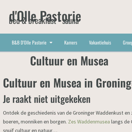
d'Olle Pastorie
bed & breakfast - sauna
B&B D’Olle Pastorie
Kamers
Vakantiehuis
Groe
Cultuur en Musea
Cultuur en Musea in Gronin
Je raakt niet uitgekeken
Ontdek de geschiedenis van de Groninger Waddenkust en zij
boeren, monniken en borgen.
Zes Waddenmusea
langs de 
snuif cultuur en natuur…