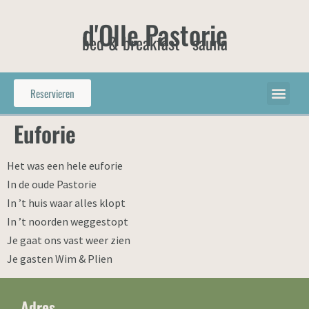
d'Olle Pastorie
bed & breakfast - sauna
Reservieren
Euforie
Het was een hele euforie
In de oude Pastorie
In ’t huis waar alles klopt
In ’t noorden weggestopt
Je gaat ons vast weer zien
Je gasten Wim & Plien
Adres