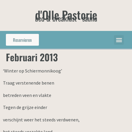
d'Olle Pastorie
bed & breakfast - sauna
Reservieren
Februari 2013
‘Winter op Schiermonnikoog’
Traag verstenende benen
betreden veen en vlakte
Tegen de grijze einder
verschijnt weer het steeds verdwenen,
het steeds verzakte land