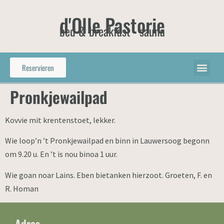
d'Olle Pastorie
bed & breakfast - sauna
Reservieren
Pronkjewailpad
Kovvie mit krentenstoet, lekker.
Wie loop’n ’t Pronkjewailpad en binn in Lauwersoog begonn
om 9.20 u. En ’t is nou binoa 1 uur.
Wie goan noar Lains. Eben bietanken hierzoot. Groeten, F. en
R. Homan
Adres