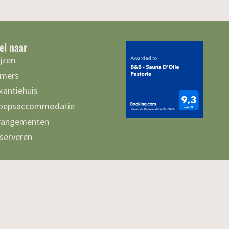
el naar
ijzen
mers
kantiehuis
oepsaccommodatie
rangementen
serveren