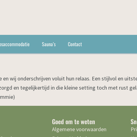
psaccommodatie
Sauna’s
Contact
 en wij onderschrijven voluit hun relaas. Een stijlvol en uitst
orgd en tegelijkertijd in die kleine setting toch met rust ge
Sammie)
Goed om te weten
Sn
Algemene voorwaarden
Pr