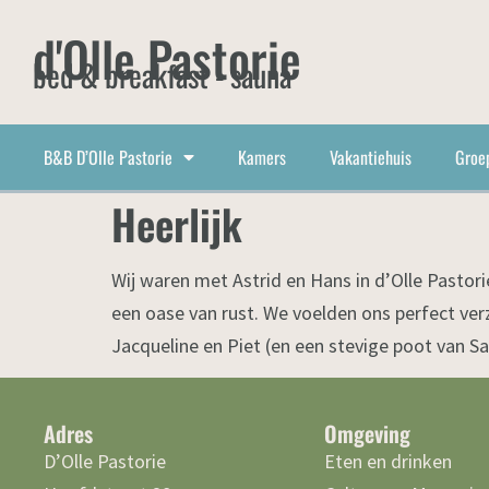
d'Olle Pastorie
bed & breakfast - sauna
B&B D’Olle Pastorie
Kamers
Vakantiehuis
Groe
Heerlijk
Wij waren met Astrid en Hans in d’Olle Pastorie
een oase van rust. We voelden ons perfect verz
Jacqueline en Piet (en een stevige poot van 
Adres
Omgeving
D’Olle Pastorie
Eten en drinken