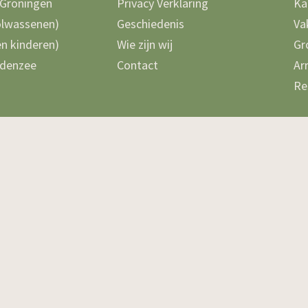
 Groningen
Privacy Verklaring
Ka
olwassenen)
Geschiedenis
Va
n kinderen)
Wie zijn wij
Gr
denzee
Contact
Ar
Re