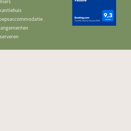
mers
kantiehuis
oepsaccommodatie
rangementen
serveren