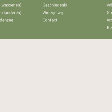
olwassenen)
Geschiedenis
Va
n kinderen)
Wie zijn wij
Gr
denzee
Contact
Ar
Re