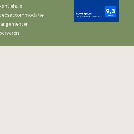
kantiehuis
oepsaccommodatie
rangementen
serveren