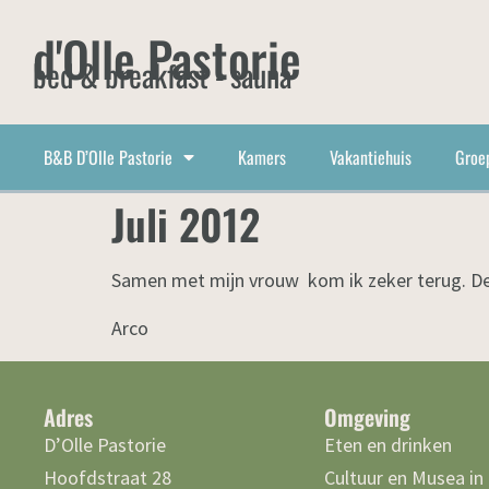
d'Olle Pastorie
bed & breakfast - sauna
B&B D’Olle Pastorie
Kamers
Vakantiehuis
Groe
Juli 2012
Samen met mijn vrouw kom ik zeker terug. De 
Arco
Adres
Omgeving
D’Olle Pastorie
Eten en drinken
Hoofdstraat 28
Cultuur en Musea in