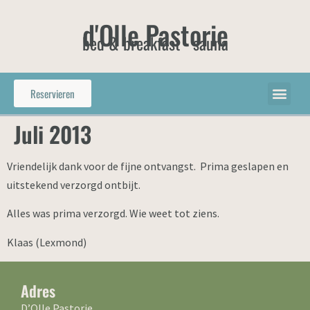
d'Olle Pastorie
bed & breakfast - sauna
Reservieren
Juli 2013
Vriendelijk dank voor de fijne ontvangst. Prima geslapen en
uitstekend verzorgd ontbijt.
Alles was prima verzorgd. Wie weet tot ziens.
Klaas (Lexmond)
Adres
D’Olle Pastorie