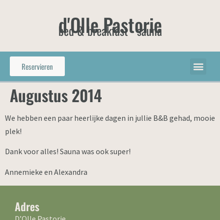
d'Olle Pastorie
bed & breakfast - sauna
Reservieren
Augustus 2014
We hebben een paar heerlijke dagen in jullie B&B gehad, mooie
plek!
Dank voor alles! Sauna was ook super!
Annemieke en Alexandra
Adres
D’Olle Pastorie