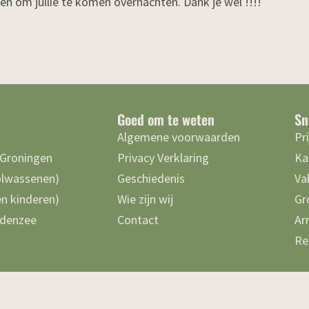
en om jullie te komen overnachten. Dank je wel !!!!
Goed om te weten
Sn
Algemene voorwaarden
Pr
 Groningen
Privacy Verklaring
Ka
olwassenen)
Geschiedenis
Va
n kinderen)
Wie zijn wij
Gr
denzee
Contact
Ar
Re