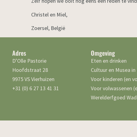
Zelf hopen we ooit nog eens een reden te vind
Christel en Miel,
Zoersel, België
Adres
Omgeving
D’Olle Pastorie
Eten en drinken
Hoofdstraat 28
Cultuur en Musea in
9975 VS Vierhuizen
Voor kinderen (en v
+31 (0) 6 27 13 41 31
Voor volwassenen (e
Werelderfgoed Wad