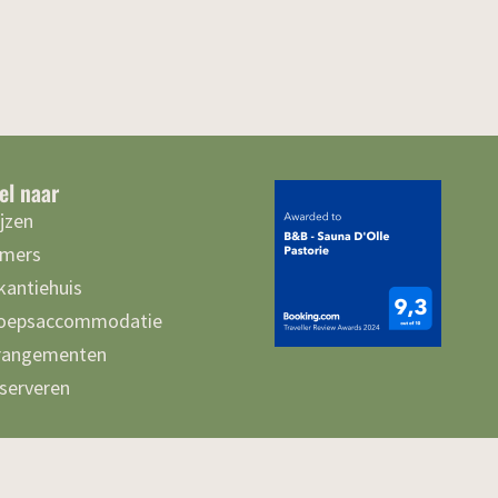
el naar
ijzen
mers
kantiehuis
oepsaccommodatie
rangementen
serveren