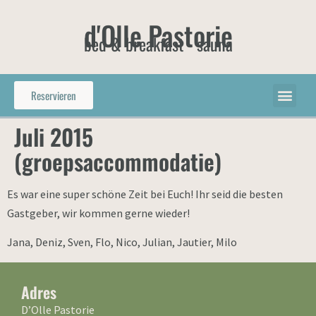
d'Olle Pastorie
bed & breakfast - sauna
Reservieren
Juli 2015
(groepsaccommodatie)
Es war eine super schöne Zeit bei Euch! Ihr seid die besten
Gastgeber, wir kommen gerne wieder!
Jana, Deniz, Sven, Flo, Nico, Julian, Jautier, Milo
Adres
D’Olle Pastorie