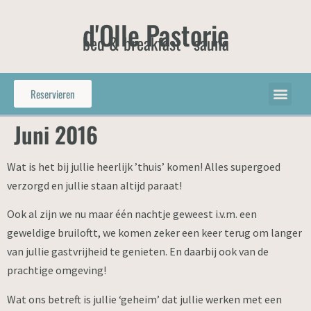
d'Olle Pastorie
bed & breakfast - sauna
Reservieren
Juni 2016
Wat is het bij jullie heerlijk ’thuis’ komen! Alles supergoed
verzorgd en jullie staan altijd paraat!
Ook al zijn we nu maar één nachtje geweest i.v.m. een
geweldige bruiloftt, we komen zeker een keer terug om langer
van jullie gastvrijheid te genieten. En daarbij ook van de
prachtige omgeving!
Wat ons betreft is jullie ‘geheim’ dat jullie werken met een