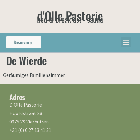
d'Olle Pastorie
bed & breakfast - sauna
Reservieren
De Wierde
Geräumiges Familienzimmer.
Adres
D’Olle Pastorie
Hoofdstraat 28
9975 VS Vierhuizen
+31 (0) 6 27 13 41 31