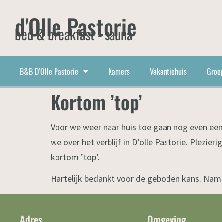
d'Olle Pastorie
bed & breakfast - sauna
B&B D’Olle Pastorie
Kamers
Vakantiehuis
Groe
Kortom ’top’
Voor we weer naar huis toe gaan nog even een 
we over het verblijf in D’olle Pastorie. Plezie
kortom ’top’.
Hartelijk bedankt voor de geboden kans. Name
Adres
Omgeving