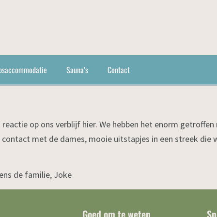
psaccommodatie
Sauna’s
Contact
reactie op ons verblijf hier. We hebben het enorm getroffe
rig contact met de dames, mooie uitstapjes in een streek die 
ns de familie, Joke
Goed om te weten
Sn