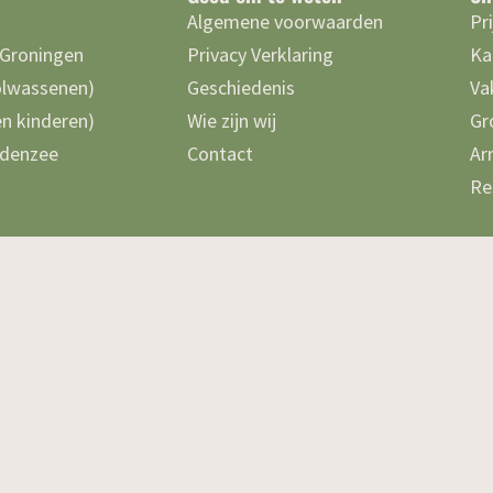
Algemene voorwaarden
Pr
 Groningen
Privacy Verklaring
Ka
olwassenen)
Geschiedenis
Va
n kinderen)
Wie zijn wij
Gr
denzee
Contact
Ar
Re