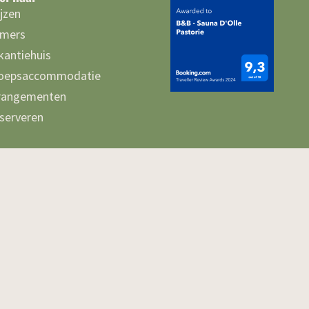
ijzen
mers
kantiehuis
oepsaccommodatie
rangementen
serveren