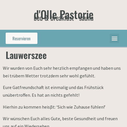
d'Olle Pastorie
bed & breakfast - sauna
Reservieren
Lauwerszee
Wir wurden von Euch sehr herzlich empfangen und haben uns
bei trübem Wetter trotzdem sehr wohl gefühlt.
Eure Gatfreundschaft ist einmalig und das Frühstück
unübertroffen. Es hat an nichts gefehlt!
Hierhin zu kommen heisβt: ‘Sich wie Zuhause fühlen!’
Wir wünschen Euch alles Gute, beste Gesundheit und freuen
uns auf ein Wiedersehen.