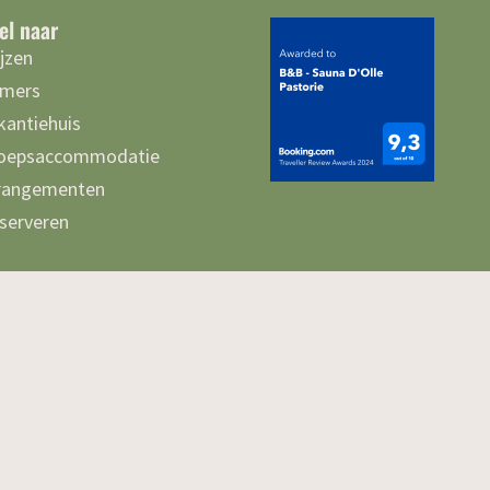
el naar
ijzen
mers
kantiehuis
oepsaccommodatie
rangementen
serveren