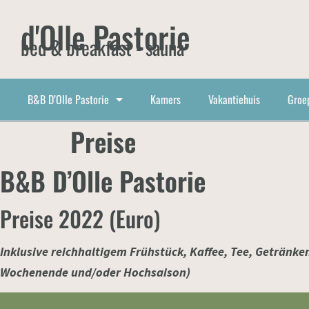
d'Olle Pastorie
bed & breakfast - sauna
B&B D’Olle Pastorie
Kamers
Vakantiehuis
Groe
Preise
B&B D’Olle Pastorie
Preise 2022 (Euro)
Inklusive
reichhaltigem Frühstück, Kaffee, Tee, Getränken,
Wochenende und/oder Hochsaison)