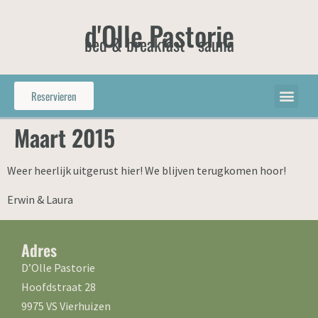
d'Olle Pastorie
bed & breakfast - sauna
Reservieren
Maart 2015
Weer heerlijk uitgerust hier! We blijven terugkomen hoor!
Erwin & Laura
Adres
D’Olle Pastorie
Hoofdstraat 28
9975 VS Vierhuizen