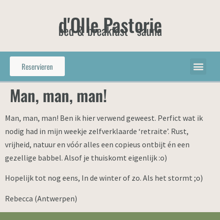
d'Olle Pastorie
bed & breakfast - sauna
Reservieren
Man, man, man!
Man, man, man! Ben ik hier verwend geweest. Perfict wat ik
nodig had in mijn weekje zelfverklaarde ‘retraite’. Rust,
vrijheid, natuur en vóór alles een copieus ontbijt én een
gezellige babbel. Alsof je thuiskomt eigenlijk :o)
Hopelijk tot nog eens, In de winter of zo. Als het stormt ;o)
Rebecca (Antwerpen)