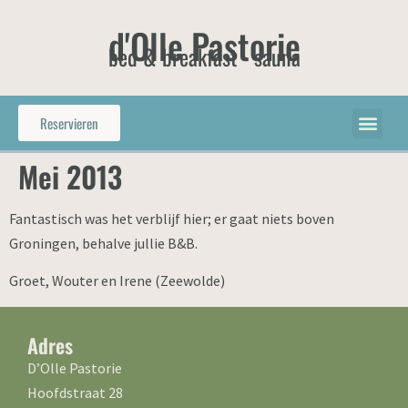
d'Olle Pastorie
bed & breakfast - sauna
Reservieren
Mei 2013
Fantastisch was het verblijf hier; er gaat niets boven
Groningen, behalve jullie B&B.
Groet, Wouter en Irene (Zeewolde)
Adres
D’Olle Pastorie
Hoofdstraat 28