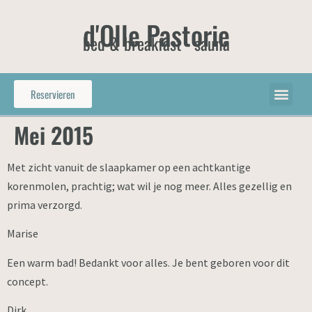
d'Olle Pastorie
bed & breakfast - sauna
Reservieren
Mei 2015
Met zicht vanuit de slaapkamer op een achtkantige
korenmolen, prachtig; wat wil je nog meer. Alles gezellig en
prima verzorgd.
Marise
Een warm bad! Bedankt voor alles. Je bent geboren voor dit
concept.
Dirk