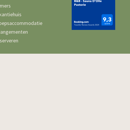
mers
kantiehuis
oepsaccommodatie
rangementen
serveren