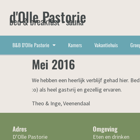
d'Olle Pastorie
bed & breakfast - sauna
B&B D’Olle Pastorie
Kamers
Vakantiehuis
Groe
Mei 2016
We hebben een heerlijk verblijf gehad hier. Be
:o) als heel gastvrij en gezellig ervaren.
Theo & Inge, Veenendaal
Adres
Omgeving
D’Olle Pastorie
Eten en drinken