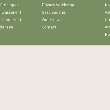
 Groningen
Privacy Verklaring
Ka
olwassenen)
Geschiedenis
Va
n kinderen)
Wie zijn wij
Gr
denzee
Contact
Ar
Re