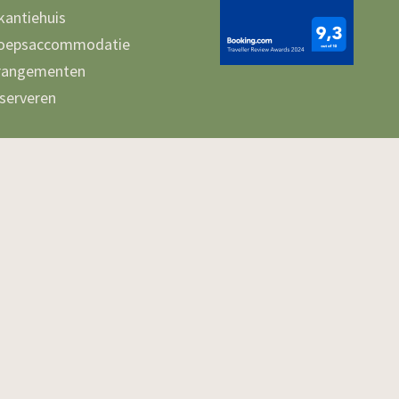
kantiehuis
oepsaccommodatie
rangementen
serveren