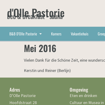
d'Olle Pastorie
bed & breakfast - sauna
B&B D’Olle Pastorie
Kamers
Vakantiehuis
Groe
Mei 2016
Vielen Dank für die Schöne Zeit, eine wunders
Kerstin und Reiner (Berlijn)
Adres
Omgeving
D’Olle Pastorie
Eten en drinken
Hoofdstraat 28
Cultuur en Musea in