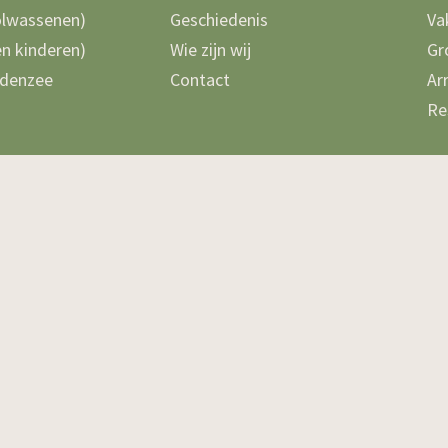
olwassenen)
Geschiedenis
Va
n kinderen)
Wie zijn wij
Gr
denzee
Contact
Ar
Re