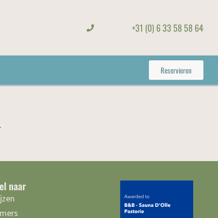
+31 (0) 6 33 58 58 64
Reservieren
.
el naar
ijzen
mers