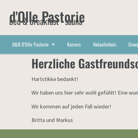
d'Olle Pastorie
bed & breakfast - sauna
B&B D’Olle Pastorie
Kamers
Vakantiehuis
Groe
Herzliche Gastfreunds
Hartstikke bedankt!
Wir haben uns hier sehr wohl gefühlt! Eine wu
Wir kommen auf jeden Fall wieder!
Britta und Markus