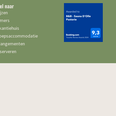
el naar
ijzen
mers
kantiehuis
oepsaccommodatie
rangementen
serveren