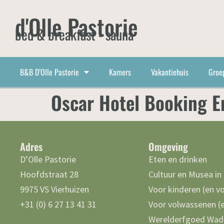
d'Olle Pastorie
bed & breakfast - sauna
B&B D’Olle Pastorie
Kamers
Vakantiehuis
Groe
Oscar Hotel Booking E
Adres
Omgeving
D’Olle Pastorie
Eten en drinken
Hoofdstraat 28
Cultuur en Musea in
9975 VS Vierhuizen
Voor kinderen (en v
+31 (0) 6 27 13 41 31
Voor volwassenen (e
Werelderfgoed Wad