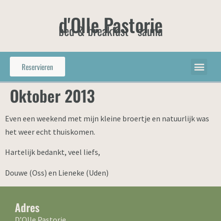
d'Olle Pastorie
bed & breakfast - sauna
Reservieren
Oktober 2013
Even een weekend met mijn kleine broertje en natuurlijk was
het weer echt thuiskomen.
Hartelijk bedankt, veel liefs,
Douwe (Oss) en Lieneke (Uden)
Adres
D’Olle Pastorie