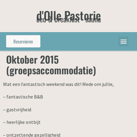
d'Olle Pastorie
bed & breakfast - sauna
Reservieren
Oktober 2015
(groepsaccommodatie)
Wat een fantastisch weekend was dit! Mede om jullie,
– fantastische B&B
– gastvrijheid
– heerlijke ontbijt
– ontzettende gezelligheid