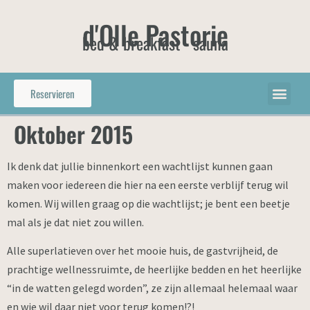
d'Olle Pastorie
bed & breakfast - sauna
Reservieren
Oktober 2015
Ik denk dat jullie binnenkort een wachtlijst kunnen gaan
maken voor iedereen die hier na een eerste verblijf terug wil
komen. Wij willen graag op die wachtlijst; je bent een beetje
mal als je dat niet zou willen.
Alle superlatieven over het mooie huis, de gastvrijheid, de
prachtige wellnessruimte, de heerlijke bedden en het heerlijke
“in de watten gelegd worden”, ze zijn allemaal helemaal waar
en wie wil daar niet voor terug komen!?!