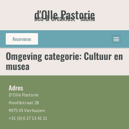
d'Olle Pastorie
bed & breakfast - sauna
Reservieren
Omgeving categorie:
Cultuur en
musea
Adres
D’Olle Pastorie
Hoofdstraat 28
9975 VS Vierhuizen
+31 (0) 6 27 13 41 31