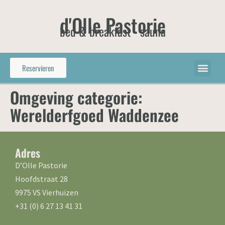
d'Olle Pastorie
bed & breakfast - sauna
Reservieren
Omgeving categorie:
Werelderfgoed Waddenzee
Adres
D’Olle Pastorie
Hoofdstraat 28
9975 VS Vierhuizen
+31 (0) 6 27 13 41 31