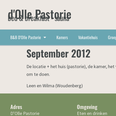
d'Olle Pastorie
bed & breakfast - sauna
B&B D’Olle Pastorie
Kamers
Vakantiehuis
Groe
September 2012
De locatie + het huis (pastorie), de kamer, het
om te doen.
Leen en Wilma (Woudenberg)
Adres
Omgeving
D’Olle Pastorie
Eten en drinken