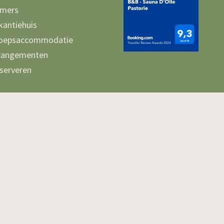
mers
kantiehuis
oepsaccommodatie
rangementen
serveren