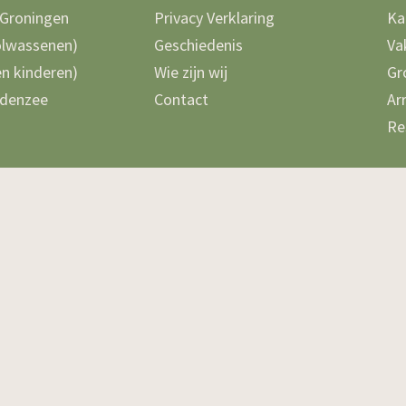
 Groningen
Privacy Verklaring
Ka
olwassenen)
Geschiedenis
Va
n kinderen)
Wie zijn wij
Gr
denzee
Contact
Ar
Re