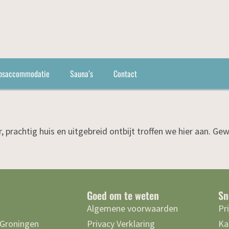
psaccommodatie
Sauna’s
Contact
 prachtig huis en uitgebreid ontbijt troffen we hier aan. Ge
Goed om te weten
Sn
Algemene voorwaarden
Pr
 Groningen
Privacy Verklaring
Ka