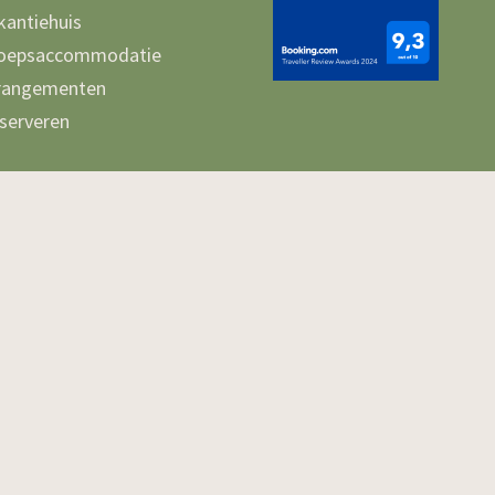
kantiehuis
oepsaccommodatie
rangementen
serveren