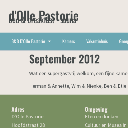
d'Olle Pastorie
bed & breakfast - sauna
B&B D’Olle Pastorie
Kamers
Vakantiehuis
Groe
September 2012
Wat een supergastvrij welkom, een fijne kamer,
Herman & Annette, Wim & Nienke, Ben & Etie
Adres
Omgeving
D’Olle Pastorie
Eten en drinken
Hoofdstraat 28
Cultuur en Musea in