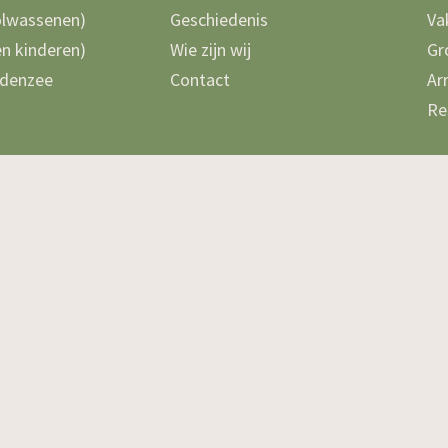
olwassenen)
Geschiedenis
Va
n kinderen)
Wie zijn wij
Gr
denzee
Contact
Ar
Re