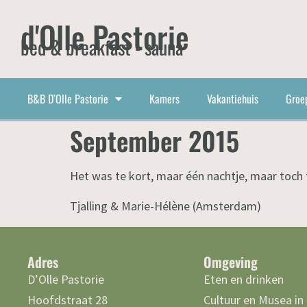
d'Olle Pastorie
bed & breakfast - sauna
B&B D’Olle Pastorie
Kamers
Vakantiehuis
Groe
September 2015
Het was te kort, maar één nachtje, maar toch f
Tjalling & Marie-Hélène (Amsterdam)
Adres
Omgeving
D’Olle Pastorie
Eten en drinken
Hoofdstraat 28
Cultuur en Musea in