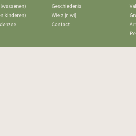
olwassenen)
Geschiedenis
Va
n kinderen)
Wie zijn wij
Gr
denzee
Contact
Ar
Re