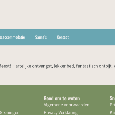
psaccommodatie
Sauna’s
Contact
eest! Hartelijke ontvangst, lekker bed, fantastisch ontbijt. 
Goed om te weten
Sn
Algemene voorwaarden
Pr
 Groningen
Privacy Verklaring
Ka