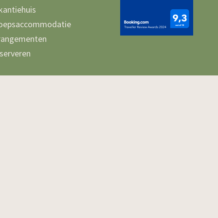
kantiehuis
oepsaccommodatie
rangementen
serveren