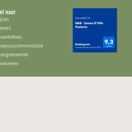
el naar
ijzen
mers
kantiehuis
oepsaccommodatie
rangementen
serveren