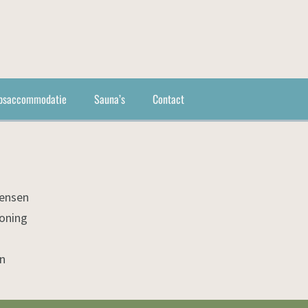
psaccommodatie
Sauna’s
Contact
mensen
woning
en