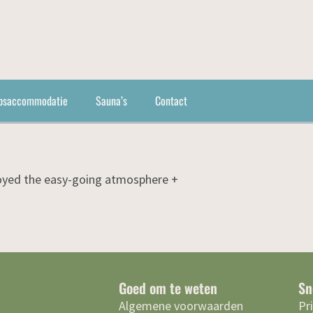
psaccommodatie
Sauna’s
Contact
njoyed the easy-going atmosphere +
Goed om te weten
Sn
Algemene voorwaarden
Pr