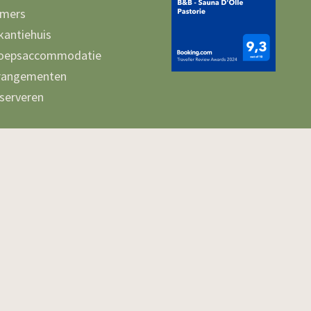
mers
kantiehuis
oepsaccommodatie
rangementen
serveren