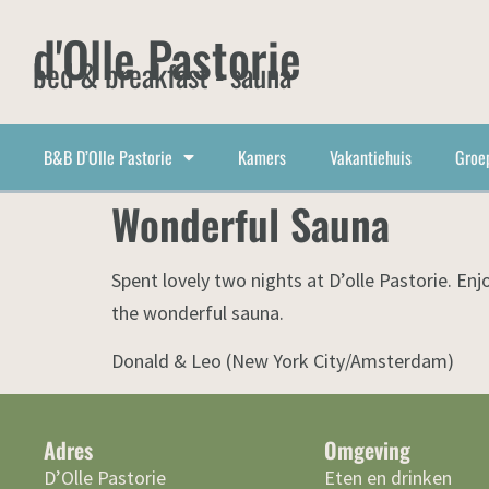
d'Olle Pastorie
bed & breakfast - sauna
B&B D’Olle Pastorie
Kamers
Vakantiehuis
Groe
Wonderful Sauna
Spent lovely two nights at D’olle Pastorie. E
the wonderful sauna.
Donald & Leo (New York City/Amsterdam)
Adres
Omgeving
D’Olle Pastorie
Eten en drinken