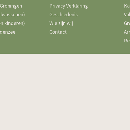
 Groningen
Privacy Verklaring
Ka
olwassenen)
Geschiedenis
Va
n kinderen)
Wie zijn wij
Gr
denzee
Contact
Ar
Re