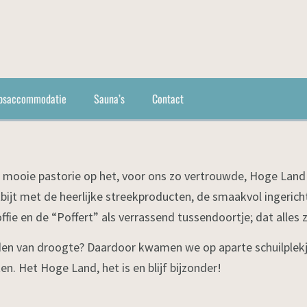
psaccommodatie
Sauna’s
Contact
e mooie pastorie op het, voor ons zo vertrouwde, Hoge Land
ntbijt met de heerlijke streekproducten, de smaakvol ingerich
fie en de “Poffert” als verrassend tussendoortje; dat alles z
nden van droogte? Daardoor kwamen we op aparte schuilplek
n. Het Hoge Land, het is en blijf bijzonder!