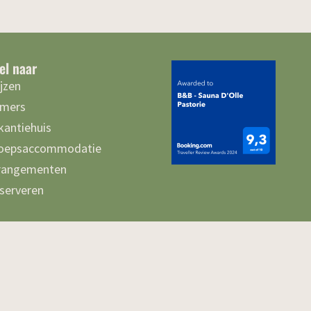
el naar
ijzen
mers
kantiehuis
oepsaccommodatie
rangementen
serveren